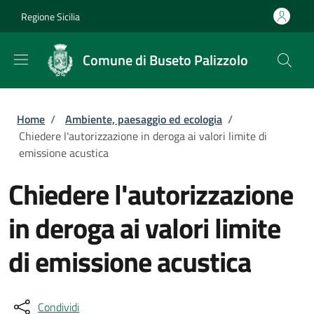
Salta al contenuto principale
Skip to footer content
Regione Sicilia
Comune di Buseto Palizzolo
Briciole di pane
Home
/
Ambiente, paesaggio ed ecologia
/
Chiedere l'autorizzazione in deroga ai valori limite di
emissione acustica
Chiedere l'autorizzazione
in deroga ai valori limite
di emissione acustica
Condividi