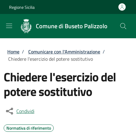
Salta al contenuto principale
Skip to footer content
Regione Sicilia
Comune di Buseto Palizzolo
Briciole di pane
Home
/
Comunicare con l'Amministrazione
/
Chiedere l'esercizio del potere sostitutivo
Chiedere l'esercizio del
potere sostitutivo
Condividi
Normativa di riferimento