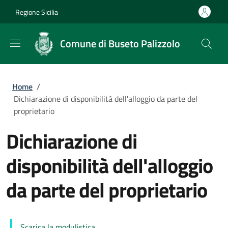
Salta al contenuto principale
Skip to footer content
Regione Sicilia
Comune di Buseto Palizzolo
Briciole di pane
Home
/
Dichiarazione di disponibilità dell'alloggio da parte del
proprietario
Dichiarazione di
disponibilità dell'alloggio
da parte del proprietario
Scarica la modulistica