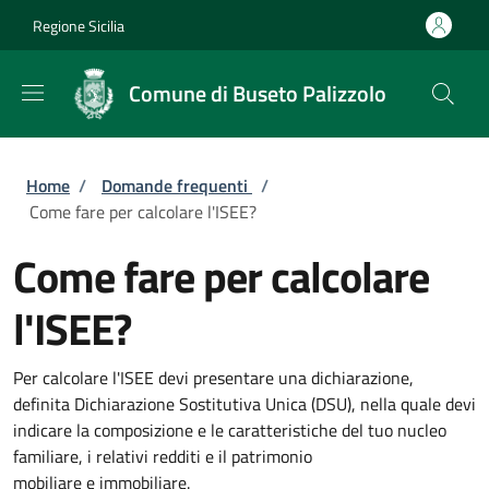
Salta al contenuto principale
Skip to footer content
Regione Sicilia
Comune di Buseto Palizzolo
Briciole di pane
Home
/
Domande frequenti
/
Come fare per calcolare l'ISEE?
Come fare per calcolare
l'ISEE?
Per calcolare l'ISEE devi presentare una dichiarazione,
definita Dichiarazione Sostitutiva Unica (DSU), nella quale devi
indicare la composizione e le caratteristiche del tuo nucleo
familiare, i relativi redditi e il patrimonio
mobiliare e immobiliare.