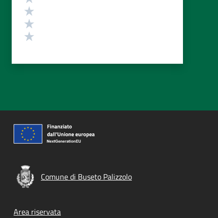
Valuta 3 stelle su 5
Valuta 2 stelle su 5
Valuta 1 stelle su 5
Comune di Buseto Palizzolo
Footer menu
Area riservata