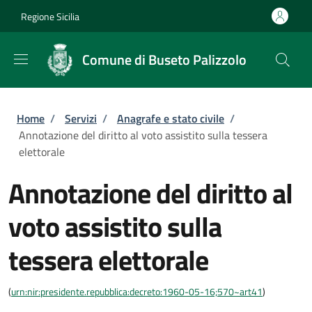
Salta al contenuto principale
Skip to footer content
Regione Sicilia
Comune di Buseto Palizzolo
Briciole di pane
Home
/
Servizi
/
Anagrafe e stato civile
/
Annotazione del diritto al voto assistito sulla tessera
elettorale
Annotazione del diritto al
voto assistito sulla
tessera elettorale
(
urn:nir:presidente.repubblica:decreto:1960-05-16;570~art41
)