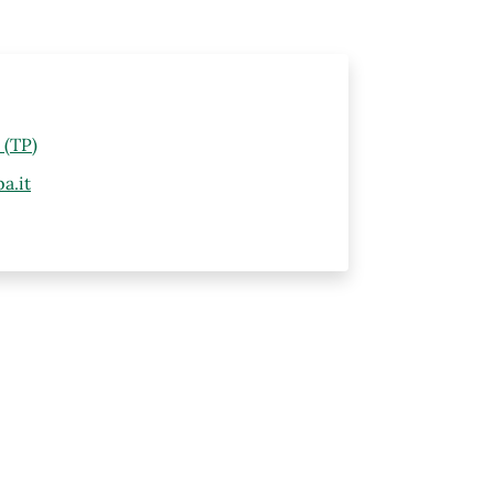
 (TP)
a.it