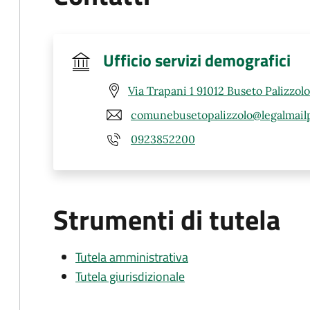
Ufficio servizi demografici
Via Trapani 1 91012 Buseto Palizzolo
comunebusetopalizzolo@legalmailp
0923852200
Strumenti di tutela
Tutela amministrativa
Tutela giurisdizionale