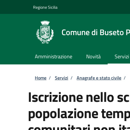
Salta al contenuto principale
Skip to footer content
Regione Sicilia
Comune di Buseto P
Amministrazione
Novità
Servizi
Briciole di pane
Home
/
Servizi
/
Anagrafe e stato civile
/
Iscrizione nello s
popolazione tempo
comunitari non ita