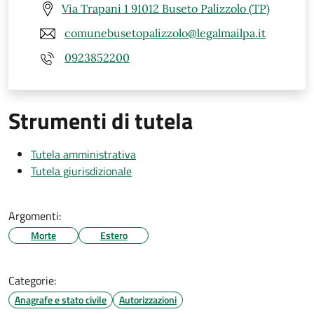
Via Trapani 1 91012 Buseto Palizzolo (TP)
comunebusetopalizzolo@legalmailpa.it
0923852200
Strumenti di tutela
Tutela amministrativa
Tutela giurisdizionale
Argomenti:
Morte
Estero
Categorie:
Anagrafe e stato civile
Autorizzazioni