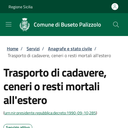
Salta al contenuto principale
Skip to footer content
Regione Sicilia
Comune di Buseto Palizzolo
Briciole di pane
Home
/
Servizi
/
Anagrafe e stato civile
/
Trasporto di cadavere, ceneri o resti mortali all'estero
Trasporto di cadavere,
ceneri o resti mortali
all'estero
(
urn:nir:presidente.repubblica:decreto:1990-09-10;285
)
Servizio attivo